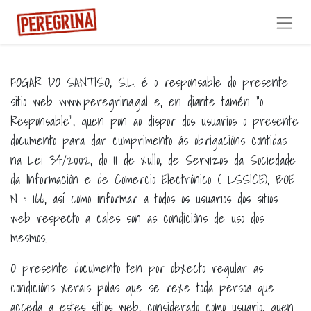
FOGAR DO SANTISO, S.L. é o responsable do presente
sitio web www.peregrina.gal e, en diante tamén “o
Responsable”, quen pon ao dispor dos usuarios o presente
documento para dar cumprimento ás obrigacións contidas
na Lei 34/2002, do 11 de xullo, de Servizos da Sociedade
da Información e de Comercio Electrónico ( LSSICE), BOE
N º 166, así como informar a todos os usuarios dos sitios
web respecto a cales son as condicións de uso dos
mesmos.
O presente documento ten por obxecto regular as
condicións xerais polas que se rexe toda persoa que
acceda a estes sitios web, considerado como usuario, quen