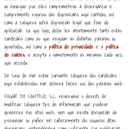
ao navegar por eles comprometese á observancia e
cumprimento rigoroso das disposicións aquí contidas, así
como a calquera outra disposición legal que fose de
aplicación. Xa que logo, debe ler atentamente tanto estas
condicións como as que regulan as distintas páxinas ou
apartados, así como a
política de privacidade
e a
política
de cookies
, e acepta o sometemento ás mesmas cada vez
que acceda.
En caso de non estar consonte calquera das condicións
aquí establecidas non deberá facer uso das páxinas web.
FOGAR DO SANTISO, S.L. resérvase o dereito de
modificar calquera tipo de información que puidese
aparecer nos sitios web, sen que exista obrigación de
preavisar ou poñer en coñecemento dos usuarios ditas
obrigacións, entendéndose como suficiente coa publicación