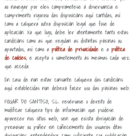
ao navegar por eles comprometese á observancia e
cumprimento rigoroso das disposicións aquí contidas, así
como a calquera outra disposición legal que fose de
aplicación. Xa que logo, debe ler atentamente tanto estas
condicións como as que regulan as distintas páxinas ou
apartados, así como a
política de privacidade
e a
política
de cookies
, e acepta o sometemento ás mesmas cada vez
que acceda.
En caso de non estar consonte calquera das condicións
aquí establecidas non deberá facer uso das páxinas web.
FOGAR DO SANTISO, S.L. resérvase o dereito de
modificar calquera tipo de información que puidese
aparecer nos sitios web, sen que exista obrigación de
preavisar ou poñer en coñecemento dos usuarios ditas
obrigacións, entendéndose como suficiente coa publicación