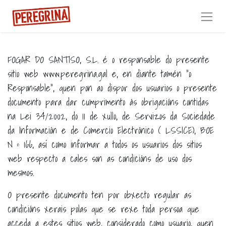
FOGAR DO SANTISO, S.L. é o responsable do presente
sitio web www.peregrina.gal e, en diante tamén “o
Responsable”, quen pon ao dispor dos usuarios o presente
documento para dar cumprimento ás obrigacións contidas
na Lei 34/2002, do 11 de xullo, de Servizos da Sociedade
da Información e de Comercio Electrónico ( LSSICE), BOE
N º 166, así como informar a todos os usuarios dos sitios
web respecto a cales son as condicións de uso dos
mesmos.
O presente documento ten por obxecto regular as
condicións xerais polas que se rexe toda persoa que
acceda a estes sitios web, considerado como usuario, quen