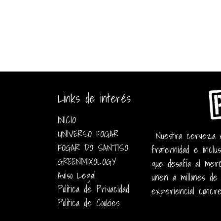
Links de interés
INICIO
UNIVERSO FOGAR
Nuestra cerveza es
FOGAR DO SANTISO
fraternidad e inclus
GREENMIXOLOGY
que desafía al merc
Aviso Legal
unen a millones de
Política de Privacidad
experiencial concret
Política de Cookies