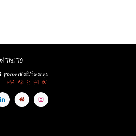
ONTACTO
peregrina@fogar.gal
+34 981 80 59 85​